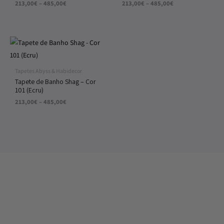
213,00
€
–
485,00
€
213,00
€
–
485,00
€
Price
range:
213,00€
through
Tapetes Abyss & Habidecor
485,00€
Tapete de Banho Shag – Cor
101 (Ecru)
213,00
€
–
485,00
€