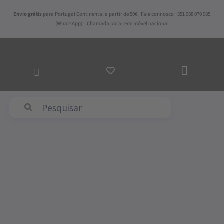
Skip
Envio grátis
para Portugal Continental a partir de 50€ | Fale connosco +351 968 079 985
to
(WhatsApp) – Chamada para rede móvel nacional
content
ADICI
AO
CARRI
Abyss & Habidecor
Price
Quantidade
range:
de
213,00€
Tapete
through
de
485,00€
Banho