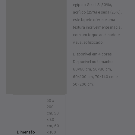
egípcio Giza LS (50%),
acrílico (25%) e seda (25%),
este tapete oferece uma
textura incrivelmente macia,
com um toque acetinado e
visual sofisticado.
Disponível em 4 cores.
Disponível no tamanho
60×60 cm, 50×80 cm,
60×100 cm, 70×140 cm e
50×200 cm.
50 x
200
cm, 50
x 80
cm, 60
Dimensão
x 100