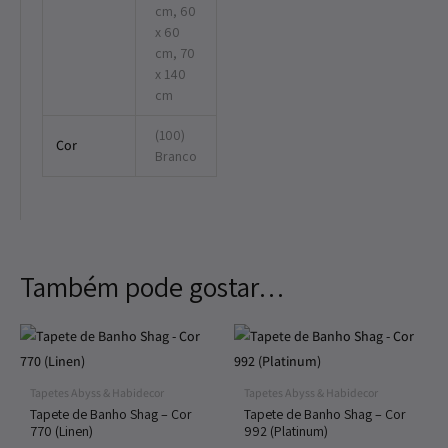
cm, 60
x 60
cm, 70
x 140
cm
(100)
Cor
Branco
Também pode gostar…
Price
Price
range:
range:
213,00€
213,00€
through
through
Tapetes Abyss & Habidecor
Tapetes Abyss & Habidecor
485,00€
485,00€
Tapete de Banho Shag – Cor
Tapete de Banho Shag – Cor
770 (Linen)
992 (Platinum)