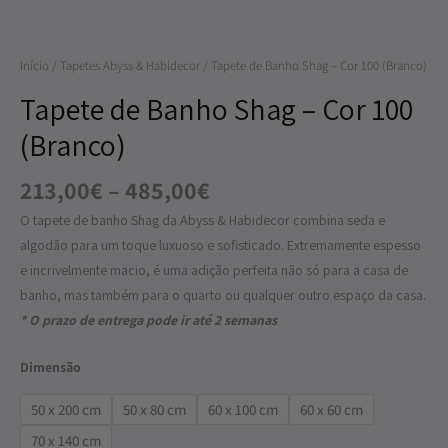
Shag
-
Início
/
Tapetes Abyss & Habidecor
/ Tapete de Banho Shag – Cor 100 (Branco)
Cor
100
Tapete de Banho Shag – Cor 100
(Branco)
(Branco)
213,00
€
–
485,00
€
O tapete de banho Shag da Abyss & Habidecor combina seda e
algodão para um toque luxuoso e sofisticado. Extremamente espesso
e incrivelmente macio, é uma adição perfeita não só para a casa de
banho, mas também para o quarto ou qualquer outro espaço da casa.
* O prazo de entrega pode ir até 2 semanas
Dimensão
50 x 200 cm
50 x 80 cm
60 x 100 cm
60 x 60 cm
70 x 140 cm