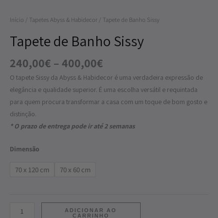
Sissy
Início
/
Tapetes Abyss & Habidecor
/ Tapete de Banho Sissy
Tapete de Banho Sissy
240,00
€
–
400,00
€
O tapete Sissy da Abyss & Habidecor é uma verdadeira expressão de
elegância e qualidade superior. É uma escolha versátil e requintada
para quem procura transformar a casa com um toque de bom gosto e
distinção.
* O prazo de entrega pode ir até 2 semanas
Dimensão
70 x 120 cm
70 x 60 cm
ADICIONAR AO
CARRINHO