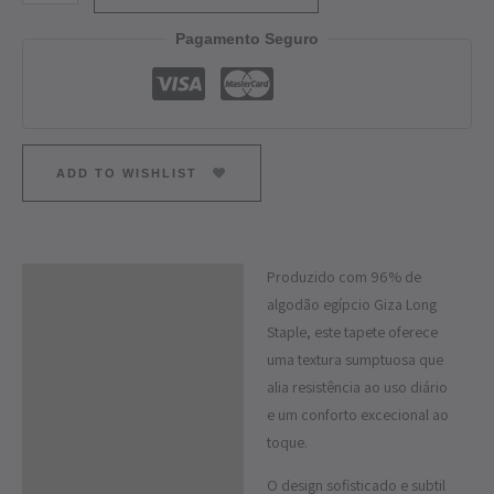
Pagamento Seguro
ADD TO WISHLIST
Produzido com 96% de
Descrição
algodão egípcio Giza Long
Informação adicional
Staple, este tapete oferece
uma textura sumptuosa que
alia resistência ao uso diário
e um conforto excecional ao
toque.
O design sofisticado e subtil