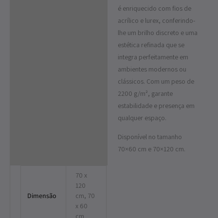
é enriquecido com fios de
acrílico e lurex, conferindo-
lhe um brilho discreto e uma
estética refinada que se
integra perfeitamente em
ambientes modernos ou
clássicos. Com um peso de
2200 g/m², garante
estabilidade e presença em
qualquer espaço.
Disponível no tamanho
70×60 cm e 70×120 cm.
70 x
120
Dimensão
cm, 70
x 60
cm