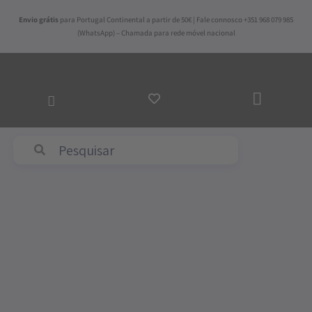
Skip
Envio grátis
para Portugal Continental a partir de 50€ | Fale connosco +351 968 079 985
to
(WhatsApp) – Chamada para rede móvel nacional
content
ADICI
AO
CARR
Abyss & Habidecor
Price
Quantidade
range:
de
240,00€
Tapete
through
de
400,00€
Banho