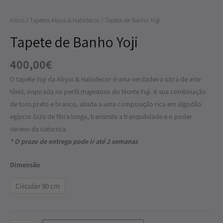
Yoji
Início
/
Tapetes Abyss & Habidecor
/ Tapete de Banho Yoji
Tapete de Banho Yoji
400,00
€
O tapete Yoji da Abyss & Habidecor é uma verdadeira obra de arte
têxtil, inspirada no perfil majestoso do Monte Fuji. A sua combinação
de tons preto e branco, aliada a uma composição rica em algodão
egípcio Giza de fibra longa, transmite a tranquilidade e o poder
sereno da natureza.
* O prazo de entrega pode ir até 2 semanas
Dimensão
Circular 90 cm