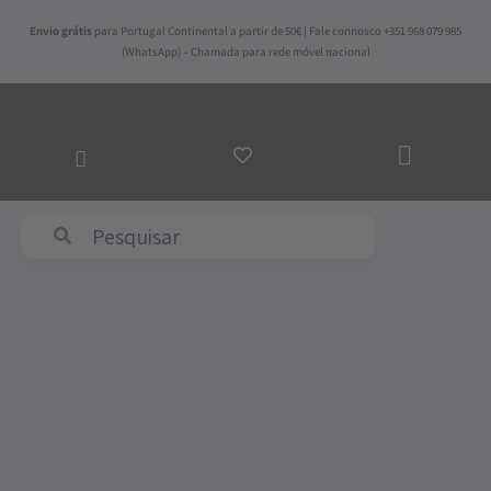
Skip
Envio grátis
para Portugal Continental a partir de 50€ | Fale connosco +351 968 079 985
to
(WhatsApp) – Chamada para rede móvel nacional
content
ADICI
AO
CARR
Abyss & Habidecor
Quantidade
de
Tapete
de
Banho