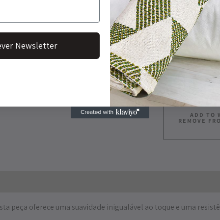
ver Newsletter
ADD TO 
REMOVE FR
sta peça oferece uma suavidade inigualável ao toque e uma resistên