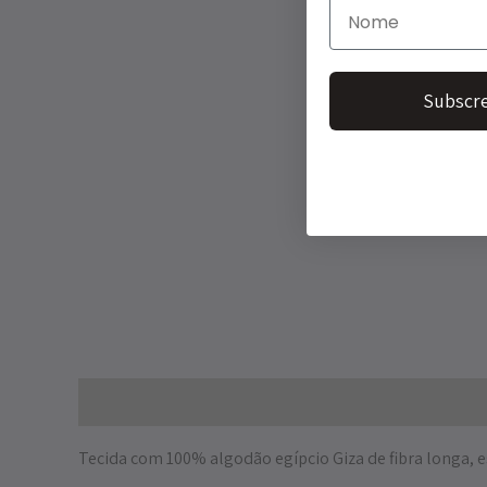
Subscre
Descrição
Informação adicional
Tecida com 100% algodão egípcio Giza de fibra longa, e