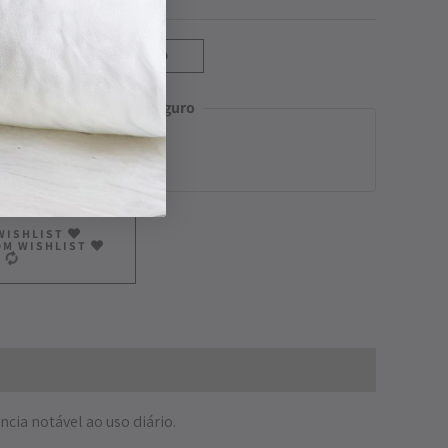
ADICIONAR AO CARRINHO
Pagamento Seguro
WISHLIST
OM WISHLIST
cia notável ao uso diário.