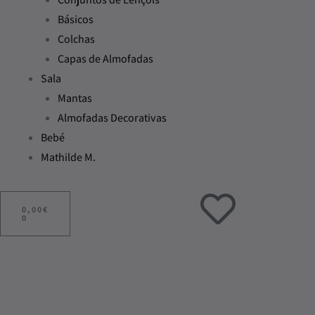
Básicos
Colchas
Capas de Almofadas
Sala
Mantas
Almofadas Decorativas
Bebé
Mathilde M.
ADICIONAR
AO
0,00
€
CARRINHO
0