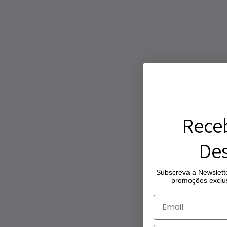
Rece
Des
Subscreva a Newslette
promoções exclus