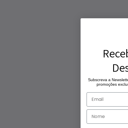
Rece
Des
Subscreva a Newslette
promoções exclus
Gu
Gu