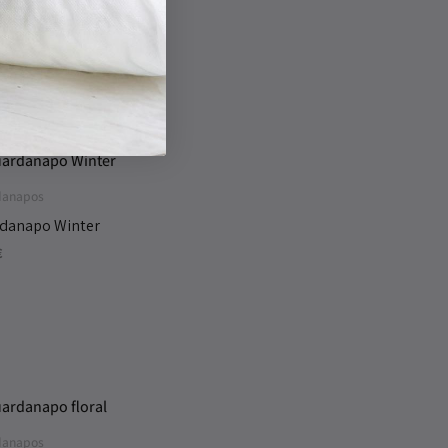
0
€
danapos
danapo Winter
€
danapos