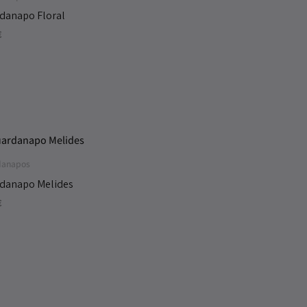
danapo Floral
€
danapos
danapo Melides
€