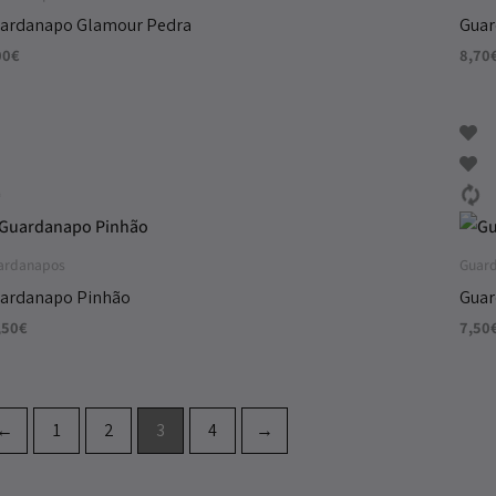
ardanapo Glamour Pedra
Guar
00
€
8,70
ardanapos
Guar
ardanapo Pinhão
Guar
,50
€
7,50
←
1
2
3
4
→