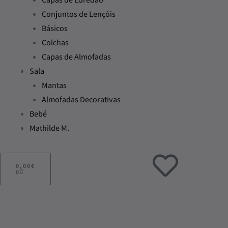
Conjuntos de Lençóis
Básicos
Colchas
Capas de Almofadas
Sala
Mantas
Almofadas Decorativas
Bebé
Mathilde M.
ADICIONAR
AO
0,00
€
CARRINHO
0