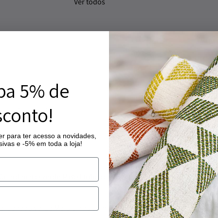
Ver todos
Guardanapos
ba 5% de
conto!
r para ter acesso a novidades,
ivas e -5% em toda a loja!
ardanapos
Guar
ardanapo Verde Meio Linho com Ajour
Guar