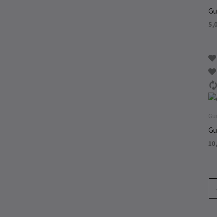
Gu
5,
Gu
Gu
10