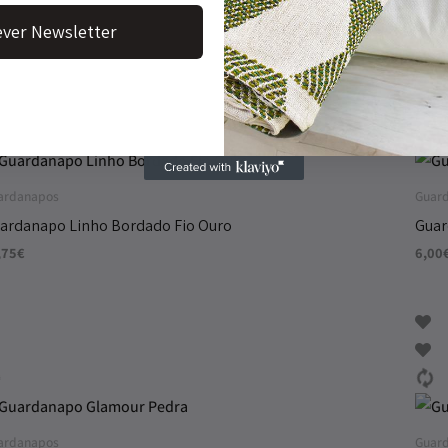
,25
€
15,0
ver Newsletter
ardanapos
Guar
ardanapo Linho Bordado Fio Ouro
Guar
,75
€
6,00
ardanapos
Guar