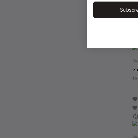
13
Subscre
Gu
Gu
16
Gu