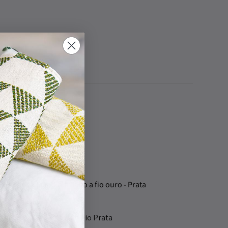
danapos
danapo Linho Bordado Fio Prata