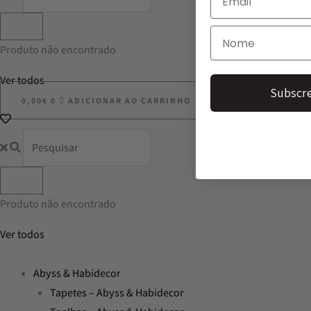
Produto não encontrado
Ver todos
Subscre
0,00
€
0
ADICIONAR AO CARRINHO
Produto não encontrado
Ver todos
Abyss & Habidecor
Tapetes – Abyss & Habidecor