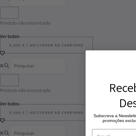
Produto não encontrado
Ver todos
0,00
€
0
ADICIONAR AO CARRINHO
Rece
Produto não encontrado
Des
Ver todos
0,00
€
0
ADICIONAR AO CARRINHO
Subscreva a Newslette
promoções exclus